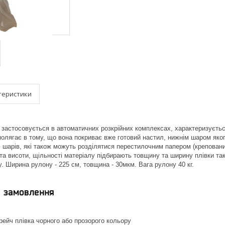
теристики
 застосовується в автоматичних розкрійних комплексах, характеризуєтьс
полягає в тому, що вона покриває вже готовий настил, нижнім шаром яко
ю шарів, які також можуть розділятися перестилочним папером (крепованим
та висоти, щільності матеріалу підбирають товщину та ширину плівки так
. Ширина рулону - 225 см, товщина - 30мкм. Вага рулону 40 кг.
я замовлення
ейч плівка чорного або прозорого кольору