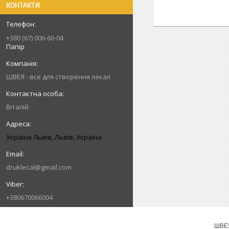
КОНТАКТИ
+380 (67) 006-60-04
Папір
ШВЕЯ - все для створення лекал
Віталій
Україна Львів, Львів, Україна
druklecal@gmail.com
+380670066004