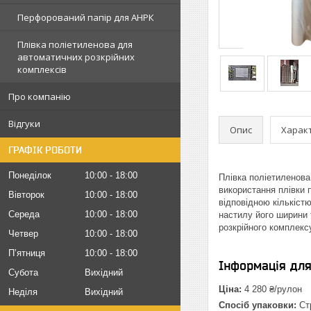
Перфорований папір для АНРК
Плівка поліетиленова для
автоматичних розкрійних
комплексів
Про компанію
Відгуки
Опис
Харак
ГРАФІК РОБОТИ
Понеділок
10:00
18:00
Плівка поліетиленова
використання плівки 
Вівторок
10:00
18:00
відповідною кількіст
Середа
10:00
18:00
настилу його ширини 
розкрійного комплексу
Четвер
10:00
18:00
Пʼятниця
10:00
18:00
Інформація дл
Субота
Вихідний
Ціна:
4 280 ₴/рулон
Неділя
Вихідний
Спосіб упаковки:
Стр