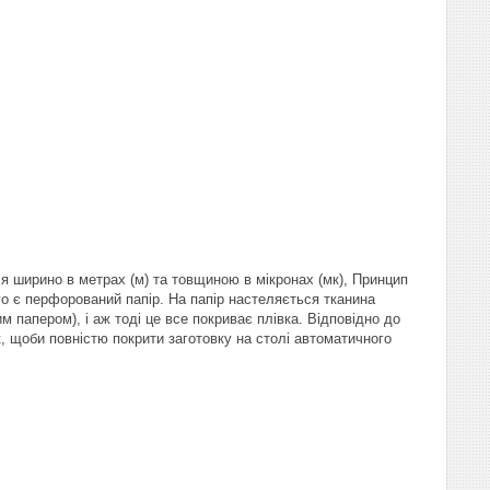
я ширино в метрах (м) та товщиною в мікронах (мк), Принцип
го є перфорований папір. На папір настеляється тканина
 папером), і аж тоді це все покриває плівка. Відповідно до
, щоби повністю покрити заготовку на столі автоматичного