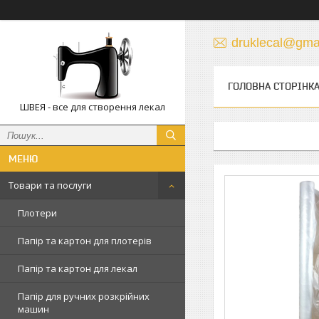
druklecal@gma
ГОЛОВНА СТОРІНК
ШВЕЯ - все для створення лекал
Товари та послуги
Плотери
Папір та картон для плотерів
Папір та картон для лекал
Папір для ручних розкрійних
машин